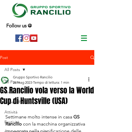
Follow us @
Post
All Posts
Gruppo Sportivo Rancilio
All Posts
26 mag 2023
Tempo di lettura: 1 min
GS Rancilio vola verso la World
Eventi
Cup di Huntsville (USA)
Gare e Risultati
Attività
Settimane molto intense in casa 
GS 
Festività
Rancilio
 con la macchina organizzativa 
impegnata nella pianificazione delle 