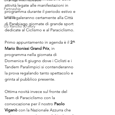
Giornata Internazionale
attività legate alle manifestazioni in 
Partneship
programma durante il periodo estivo e 
5x1000
che regaleranno certamente alla Città 
di Parabiago giornate di grande sport 
GS Rancilio 50'story
dedicate al Ciclismo e al Paraciclismo. 
Primo appuntamento in agenda è il 
2^ 
Mario Bonissi Grand Prix
, in 
programma nella giornata di 
Domenica 4 giugno dove i Ciclisti e i 
Tandem Paralimpici si contenderanno 
la prova regalando tanto spettacolo e 
grinta al pubblico presente.
Ottima novità invece sul fronte del 
Team di Paraciclismo con la 
convocazione per il nostro 
Paolo 
Viganò
 con la Nazionale Azzurra che 