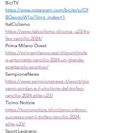
BiciTV
https://www.instagram.com/bicitv/p/C9
BOexgoW1o/?img_index=1
ItalCiclismo
https://www.italciclismo.it/corsa_u23/tro
feo-rancilio-2024/
Prima Milano Ovest
https://primamilanoovest.it/sport/trofe
o-antonietto-rancilio-2024-un-grande-
spettacolo-sportivo/
SempioneNews
https://www.sempionenews.it/sport/gio
vanni-zordan-e-il-vincitore-del-trofeo-
rancilio-2024-elite-u23/
Ticino Notizie
https://ticinonotizie.it/ciclismo-ottimo-
successo-per-il-trofeo-rancilio-2024-
elite-u23/
Sport Legnano