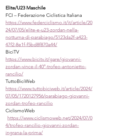
Elite/U23 Maschile
FCI – Federazione Ciclistica Italiana
https://www.federciclismo.it/it/article/20
24/07/05/elite-e-u23-zordan-nella-
notturna-di-parabiago/5123da2f-a423-
47f2-8e1f-f5bd8f870a44/
BiciTV
https://www.bicitv.it/gare/giovanni-
zordan-vince-il-40°-trofeo-antonietto-
rancilio/
TuttoBiciWeb
https://www.tuttobiciweb.it/article/2024/
07/05/1720127956/parabiago-giovanni-
zordan-trofeo-rancilio
CiclismoWeb
https://www.ciclismoweb.net/2024/07/0
4/trofeo-rancilio-giovanni-zordan-
ingrana-la-prima/