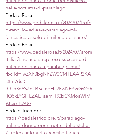
milena-del-sarto-trionfa-per-distacco-
nella-notturna-di-parabiago
Pedale Rosa
https://www.pedalerosa.it/2024/07/trofe
o-rancilio-ladies-a-parabiago-mi-
fantastico-assolo-di-milena-del-sarto/
Pedale Rosa
https://www.pedalerosa.it/2024/07/arom
italia-3t-vaiano-strepitoso-successo-di-
milena-del-sarto-a-parabiago-mi/?
fbclid=IwZXh0bgNhZW0CMTEAAR2KA
DEn7dsR-
fQ_h3g8SZd0BScf6dH_2FwNEr5RGv2ph
iIO5kLYGlTEZAE_aem_RCbCKMoaWIM
9Jci61tc90A
Pedale Tricolore
https://pedaletricolore.it/parabiago-
milano-donne-open-notte-delle-stelle-
7-trofeo-antonietto-rancilio-ladies-