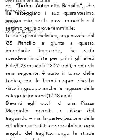
Giornata Internazionale
del 
“Trofeo Antonietto Rancilio”
, che 
Partneship
ha festeggiato il suo quarantesimo 
anniversario per la prova maschile e il 
5x1000
settimo per la prova femminile.
GS Rancilio 50'story
La due giorni ciclistica, organizzata dal 
GS Rancilio
 e giunta a questo 
importante traguardo, ha visto 
scendere in pista per primi gli atleti 
Elite/U23 maschili (18-27 anni), mentre la 
sera seguente è stato il turno delle 
Ladies, con la formula open che ha 
visto in gruppo anche le ragazze della 
categoria juniores (17-18 anni)
Davanti agli occhi di una Piazza 
Maggiolini gremita in attesa del 
traguardo – ma la partecipazione della 
cittadinanza è stata apprezzabile in ogni 
angolo del tragitto, lungo le strade 