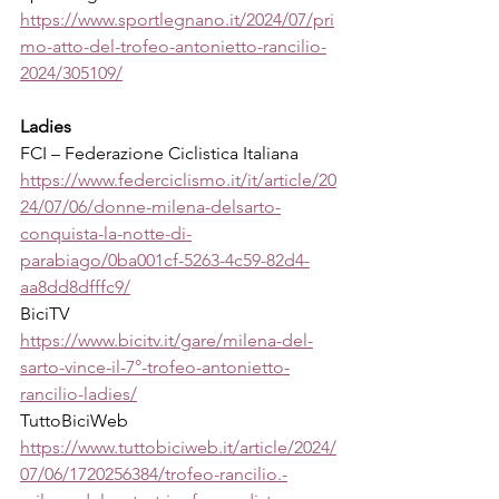
https://www.sportlegnano.it/2024/07/pri
mo-atto-del-trofeo-antonietto-rancilio-
2024/305109/
Ladies
FCI – Federazione Ciclistica Italiana
https://www.federciclismo.it/it/article/20
24/07/06/donne-milena-delsarto-
conquista-la-notte-di-
parabiago/0ba001cf-5263-4c59-82d4-
aa8dd8dfffc9/
BiciTV
https://www.bicitv.it/gare/milena-del-
sarto-vince-il-7°-trofeo-antonietto-
rancilio-ladies/
TuttoBiciWeb
https://www.tuttobiciweb.it/article/2024/
07/06/1720256384/trofeo-rancilio.-