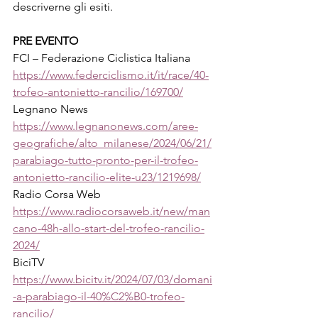
descriverne gli esiti.
PRE EVENTO
FCI – Federazione Ciclistica Italiana
https://www.federciclismo.it/it/race/40-
trofeo-antonietto-rancilio/169700/
Legnano News
https://www.legnanonews.com/aree-
geografiche/alto_milanese/2024/06/21/
parabiago-tutto-pronto-per-il-trofeo-
antonietto-rancilio-elite-u23/1219698/
Radio Corsa Web
https://www.radiocorsaweb.it/new/man
cano-48h-allo-start-del-trofeo-rancilio-
2024/
BiciTV
https://www.bicitv.it/2024/07/03/domani
-a-parabiago-il-40%C2%B0-trofeo-
rancilio/