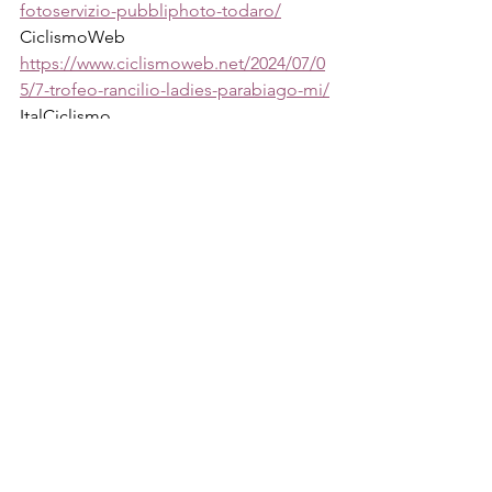
fotoservizio-pubbliphoto-todaro/
CiclismoWeb
https://www.ciclismoweb.net/2024/07/0
5/7-trofeo-rancilio-ladies-parabiago-mi/
ItalCiclismo
https://www.italciclismo.it/fantastico-
trionfo-della-toscana-milena-del-sarto-
al-trofeo-antonietto-rancilio-ladies-di-
parabiago/
TicinoNotizie
https://ticinonotizie.it/ciclismo-milena-
delsarto-conquista-la-notte-di-
parabiago-al-trofeo-rancilio-ladies-
2024/
Womencycling News
https://www.instagram.com/p/C9Sj1pjM
uEZ/?
igsh=MW1uaWZudWJyOWdvMg%3D%
3D