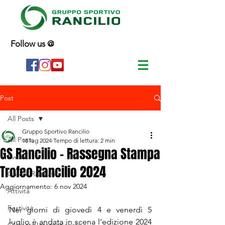
Follow us @
Post
All Posts
Gruppo Sportivo Rancilio
All Posts
18 lug 2024
Tempo di lettura: 2 min
GS Rancilio - Rassegna Stampa
Eventi
Trofeo Rancilio 2024
Gare e Risultati
Aggiornamento:
6 nov 2024
Attività
Festività
Nei giorni di giovedì 4 e venerdì 5 
luglio è andata in scena l’edizione 2024 