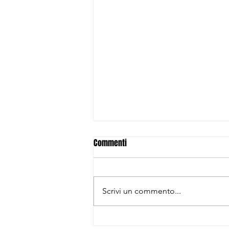
Commenti
Scrivi un commento...
GS Rancilio Trofeo Antonietto