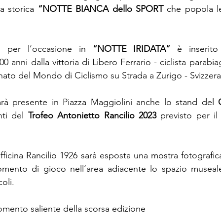
a storica 
“NOTTE BIANCA dello SPORT
 che popola le
o per l’occasione in 
“NOTTE IRIDATA”
 è inserito 
0 anni dalla vittoria di Libero Ferrario - ciclista parabia
nato del Mondo di Ciclismo su Strada a Zurigo - Svizzera.
arà presente in Piazza Maggiolini anche lo stand del 
ti del 
Trofeo Antonietto Rancilio 2023
 previsto per i
fficina Rancilio 1926 sarà esposta una mostra fotografic
omento di gioco nell’area adiacente lo spazio museale 
coli.
mento saliente della scorsa edizione