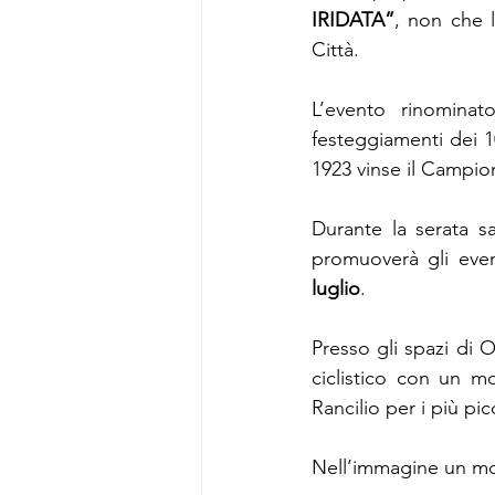
IRIDATA”
, non che l
Città.
L’evento rinominat
festeggiamenti dei 10
1923 vinse il Campio
Durante la serata s
promuoverà gli even
luglio
.
Presso gli spazi di O
ciclistico con un m
Rancilio per i più pic
Nell’immagine un mo