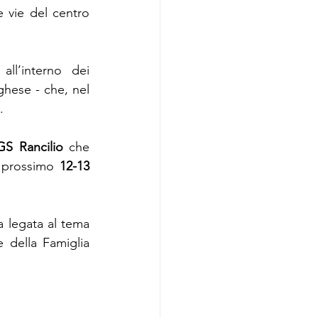
 vie del centro 
all’interno dei 
ghese - che, nel 
  
GS Rancilio
 che 
l prossimo 
12-13 
a legata al tema 
della Famiglia 