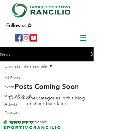
Follow us @
News
Giornata Internazionale
All Posts
Posts Coming Soon
Eventi
Gare e Risultati
Explore other categories in this blog
or check back later.
Attività
Festività
Giornata Internazionale
© Gruppo
sportivorancilio