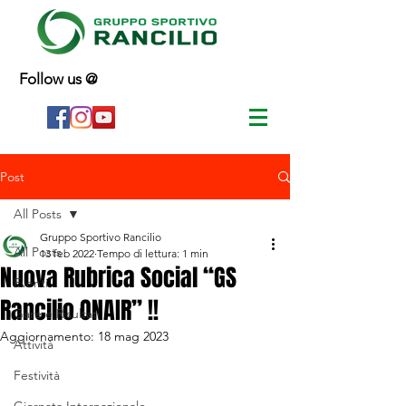
Follow us @
Post
All Posts
Gruppo Sportivo Rancilio
All Posts
13 feb 2022
Tempo di lettura: 1 min
Nuova Rubrica Social “GS
Eventi
Rancilio ONAIR” !!
Gare e Risultati
Aggiornamento:
18 mag 2023
Attività
Festività