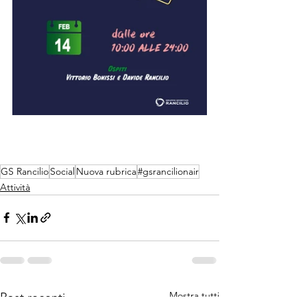
GS Rancilio
Social
Nuova rubrica
#gsrancilionair
Attività
Mostra tutti
Post recenti