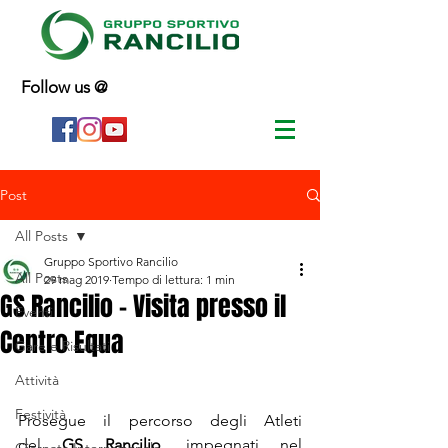
Follow us @
Post
All Posts
Gruppo Sportivo Rancilio
All Posts
29 mag 2019
Tempo di lettura: 1 min
GS Rancilio - Visita presso il
Eventi
Centro Equa
Gare e Risultati
Attività
Festività
Prosegue il percorso degli Atleti 
del 
GS Rancilio
, impegnati nel 