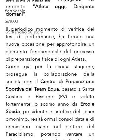
Giornata Internazionale
progetto 
“Atleta oggi, Dirigente 
Partneship
domani”
.
5x1000
Il periodico momento di verifica dei 
GS Rancilio 50'story
test di performance, ha fornito una 
nuova occasione per approfondire un 
elemento fondamentale del processo 
di preparazione fisica di ogni Atleta.
Come già per la scorsa stagione, 
prosegue la collaborazione della 
società con il 
Centro di Preparazione 
Sportiva del Team Equa
, basato a Santa 
Cristina e Bissone (PV) e voluto 
fortemente lo scorso anno da 
Ercole 
Spada
, presidente e artefice del Team 
omonimo, realtà ormai consolidata e di 
primissimo piano nel settore del 
Paraciclismo, potendo vantare un 