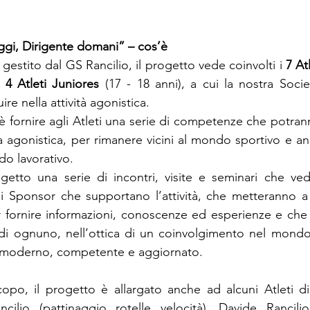
oggi, Dirigente domani” – cos’è
gestito dal GS Rancilio, il progetto vede coinvolti i 
7 At
 
4 Atleti Juniores
 (17 - 18 anni), a cui la nostra Socie
ire nella attività agonistica.
fornire agli Atleti una serie di competenze che potranno
a agonistica, per rimanere vicini al mondo sportivo e anc
o lavorativo.
tto una serie di incontri, visite e seminari che vedra
li Sponsor che supportano l’attività, che metteranno a 
r fornire informazioni, conoscenze ed esperienze e che
di ognuno, nell’ottica di un coinvolgimento nel mondo
o moderno, competente e aggiornato.
o, il progetto è allargato anche ad alcuni Atleti di a
ncilio (pattinaggio rotelle velocità), Davide Rancilio