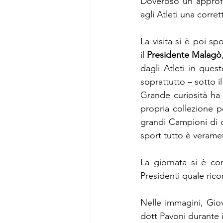
Doveroso un approfo
agli Atleti una corre
La visita si è poi s
il 
Presidente Malagò
dagli Atleti in ques
soprattutto – sotto i
Grande curiosità ha 
propria collezione pe
grandi Campioni di og
sport tutto è verame
La giornata si è co
Presidenti quale rico
Nelle immagini, Giov
dott Pavoni durante 