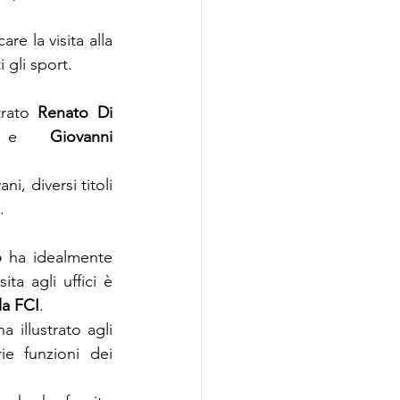
 la visita alla 
 gli sport.
rato 
Renato Di 
 e 
Giovanni 
, diversi titoli 
.
o
 ha idealmente 
a agli uffici è 
la FCI
.
illustrato agli 
e funzioni dei 