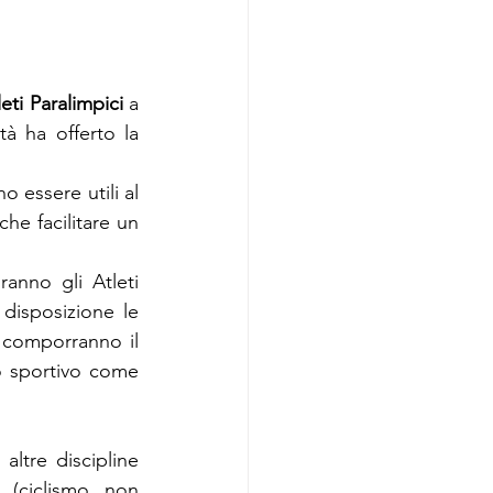
leti Paralimpici
 a 
tà ha offerto la 
 essere utili al 
he facilitare un 
nno gli Atleti 
disposizione le 
 comporranno il 
 sportivo come 
ltre discipline 
 (ciclismo non 