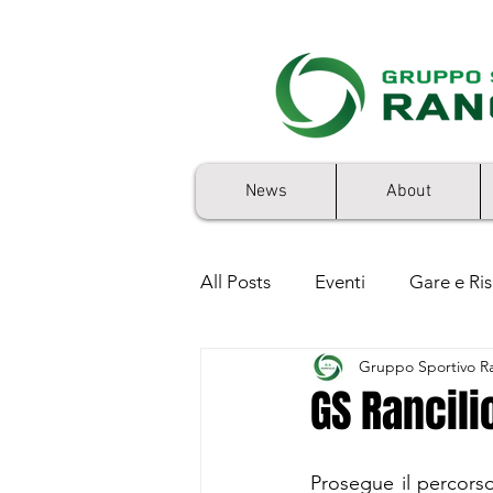
News
About
All Posts
Eventi
Gare e Ris
Gruppo Sportivo Ra
5x1000
GS Rancilio 50'sto
GS Rancilio
Prosegue il percors