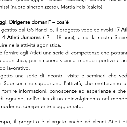
issi (nuoto sincronizzato), Mattia Fais (calcio)
oggi, Dirigente domani” – cos’è
gestito dal GS Rancilio, il progetto vede coinvolti i 
7 At
 
4 Atleti Juniores 
(17 - 18 anni), a cui la nostra Socie
ire nella attività agonistica.
fornire agli Atleti una serie di competenze che potranno
a agonistica, per rimanere vicini al mondo sportivo e anc
o lavorativo.
tto una serie di incontri, visite e seminari che vedra
li Sponsor che supportano l’attività, che metteranno a 
r fornire informazioni, conoscenze ed esperienze e che
di ognuno, nell’ottica di un coinvolgimento nel mondo
o moderno, competente e aggiornato.
o, il progetto è allargato anche ad alcuni Atleti di a