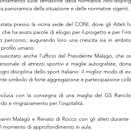
ndimento sulle tematiche della normativa Anti-doping, 
tta panoramica della situazione e delle normative vigenti.
postata presso la vicina sede del CONI, dove gli Atleti h
, che ha avuto parole di elogio per il progetto e per l’in
to percorso, augurando loro una crescita sia in ambito
l profilo umano.
suscitato anche l’ufficio del Presidente Malagò, che os
rsonale di attrezzi sportivi e maglie autografate, donat
ni disciplina dello sport Italiano: il miglior modo di ev
nte simbolo di forte aggregazione e partecipazione colle
nclusa con la consegna di una maglia del GS Rancilio
rdo e ringraziamento per l’ospitalità.
anni Malagò e Renato di Rocco con gli atleti durante la 
il momento di approfondimento in aula.