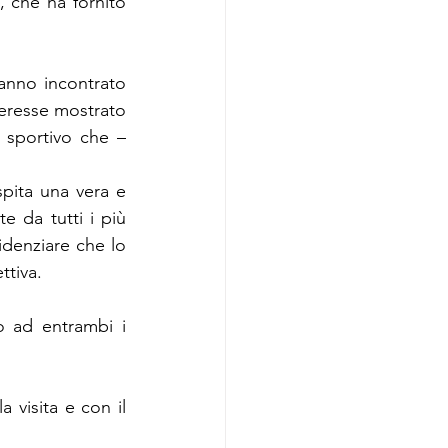
che ha fornito 
anno incontrato 
teresse mostrato 
 sportivo che – 
pita una vera e 
e da tutti i più 
idenziare che lo 
ttiva.
 ad entrambi i 
visita e con il 