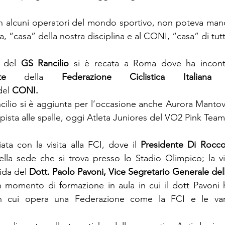
n alcuni operatori del mondo sportivo, non poteva mancare
a, “casa” della nostra disciplina e al CONI, “casa” di tutti
 del 
GS Rancilio
 si è recata a Roma dove ha incont
ente 
della 
Federazione Ciclistica Italiana
del 
CONI.
ilio si è aggiunta per l’occasione anche Aurora Mantovani
 pista alle spalle, oggi Atleta Juniores del VO2 Pink Team
ata con la visita alla FCI, dove il 
Presidente Di Rocc
lla sede che si trova presso lo Stadio Olimpico; la visit
ida del 
Dott. Paolo Pavoni, Vice Segretario Generale del
 momento di formazione in aula in cui il dott Pavoni ha 
 in cui opera una Federazione come la FCI e le vari