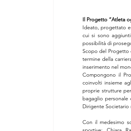
Il Progetto “Atleta 
Ideato, progettato e 
cui si sono aggiunti
possibilità di prosegu
Scopo del Progetto è 
termine della carrier
inserimento nel mond
Compongono il Proge
coinvolti insieme ag
proprie strutture pe
bagaglio personale 
Dirigente Societari
Con il medesimo scop
sportive: Chiara Ra