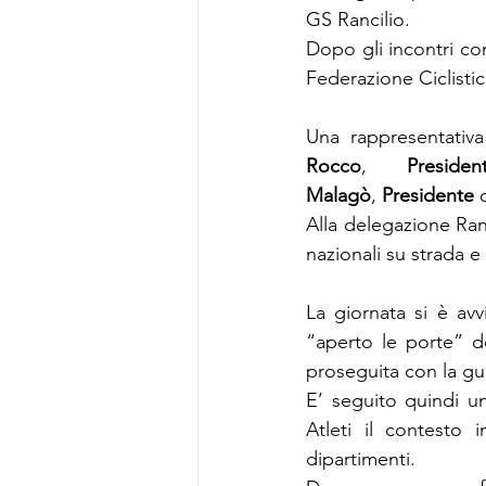
GS Rancilio.
Dopo gli incontri co
Federazione Ciclistic
Una rappresentativa
Rocco
, 
Presid
Malagò
, 
Presidente
 
Alla delegazione Ranc
nazionali su strada e
La giornata si è avvi
“aperto le porte” de
proseguita con la gu
E’ seguito quindi un
Atleti il contesto
dipartimenti.