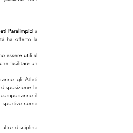
leti Paralimpici 
a 
tà ha offerto la 
 essere utili al 
he facilitare un 
nno gli Atleti 
disposizione le 
 comporranno il 
 sportivo come 
ltre discipline 