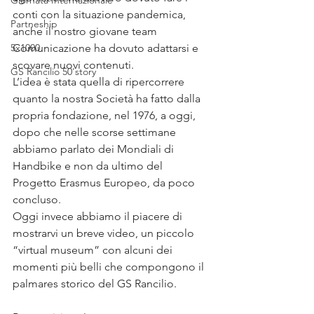
Giornata Internazionale
conti con la situazione pandemica, 
Partneship
anche il nostro giovane team 
5x1000
Comunicazione ha dovuto adattarsi e 
scovare nuovi contenuti.
GS Rancilio 50'story
L’idea è stata quella di ripercorrere 
quanto la nostra Società ha fatto dalla 
propria fondazione, nel 1976, a oggi, 
dopo che nelle scorse settimane 
abbiamo parlato dei Mondiali di 
Handbike e non da ultimo del 
Progetto Erasmus Europeo, da poco 
concluso.
Oggi invece abbiamo il piacere di 
mostrarvi un breve video, un piccolo 
“virtual museum” con alcuni dei 
momenti più belli che compongono il 
palmares storico del GS Rancilio.