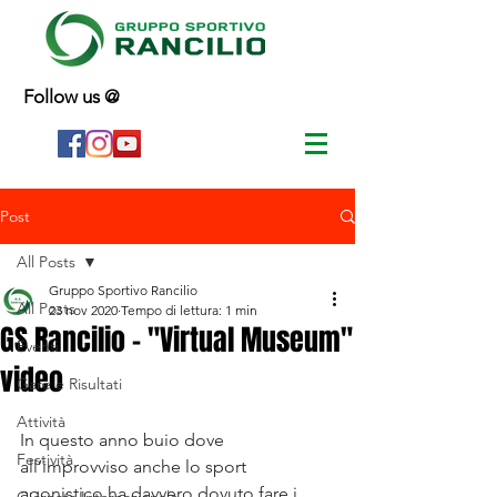
Follow us @
Post
All Posts
Gruppo Sportivo Rancilio
All Posts
23 nov 2020
Tempo di lettura: 1 min
GS Rancilio - "Virtual Museum"
Eventi
video
Gare e Risultati
Attività
In questo anno buio dove 
Festività
all’improvviso anche lo sport 
agonistico ha davvero dovuto fare i 