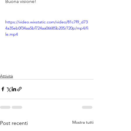
Buona visione!
https://video.wixstatic.com/video/81c7f9_d73
4a35eb0f34aa5bf724aa06685b205/720p/mp4/fi
le.mp4
Attività
Mostra tutti
Post recenti