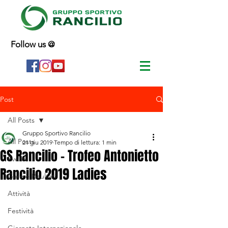
Follow us @
Post
All Posts
Gruppo Sportivo Rancilio
All Posts
21 giu 2019
Tempo di lettura: 1 min
GS Rancilio - Trofeo Antonietto
Eventi
Rancilio 2019 Ladies
Gare e Risultati
Attività
Festività