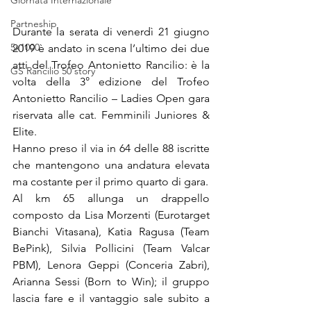
Giornata Internazionale
Partneship
Durante la serata di venerdì 21 giugno 
5x1000
2019 è andato in scena l’ultimo dei due 
atti del Trofeo Antonietto Rancilio: è la 
GS Rancilio 50'story
volta della 3° edizione del Trofeo 
Antonietto Rancilio – Ladies Open gara 
riservata alle cat. Femminili Juniores & 
Elite.
Hanno preso il via in 64 delle 88 iscritte 
che mantengono una andatura elevata 
ma costante per il primo quarto di gara.
Al km 65 allunga un drappello 
composto da Lisa Morzenti (Eurotarget 
Bianchi Vitasana), Katia Ragusa (Team 
BePink), Silvia Pollicini (Team Valcar 
PBM), Lenora Geppi (Conceria Zabri), 
Arianna Sessi (Born to Win); il gruppo 
lascia fare e il vantaggio sale subito a 