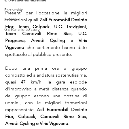
Giornata Internazionale
Partneship
Presenti per l’occasione le migliori 
5x1000
formazioni quali 
Zalf Euromobil Desirèe 
Fior
, 
Team Colpack
, 
U.C. Trevigiani, 
GS Rancilio 50'story
Team Carnovali Rime Sias, U.C. 
Pregnana, Arvedi Cycling e Viris 
Vigevano
 che certamente hanno dato 
spettacolo al pubblico presente.
Dopo una prima ora a gruppo 
compatto ed a andatura sostenutissima, 
quasi 47 km/h, la gara esplode 
d’improvviso a metà distanza quando 
dal gruppo escono una dozzina di 
uomini, con le migliori formazioni 
rappresentate 
Zalf Euromobil Desirèe 
Fior, Colpack, Carnovali Rime Sias, 
Arvedi Cycling e Viris Vigevano
.