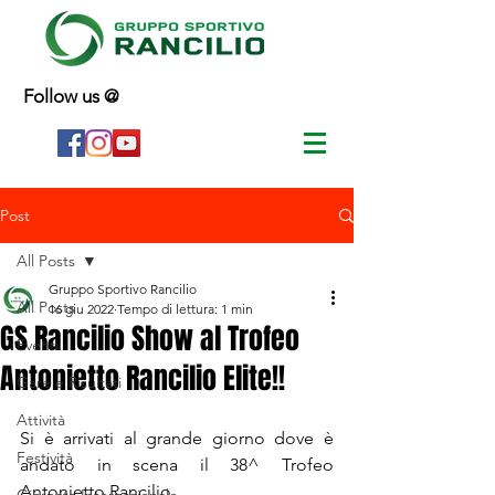
Follow us @
Post
All Posts
Gruppo Sportivo Rancilio
All Posts
16 giu 2022
Tempo di lettura: 1 min
GS Rancilio Show al Trofeo
Eventi
Antonietto Rancilio Elite!!
Gare e Risultati
Attività
Si è arrivati al grande giorno dove è 
Festività
andato in scena il 38^ Trofeo 
Antonietto Rancilio.