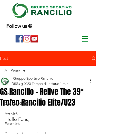
Follow us @
Post
All Posts
Gruppo Sportivo Rancilio
All Posts
27 lug 2023
Tempo di lettura: 1 min
GS Rancilio - Relive The 39°
Eventi
Trofeo Rancilio Elite/U23
Gare e Risultati
Attività
Hello Fans,
Festività