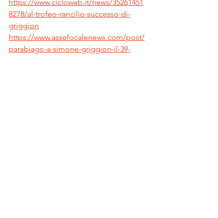
https://www.cicloweb.it/news/35261451
8278/al-trofeo-rancilio-successo-di-
griggion
https://www.assefocalenews.com/post/
parabiago-a-simone-griggion-il-39-
trofeo-antonietto-rancilio
Video – TV
https://www.youtube.com/watch?
v=ao8I1yzNjno
https://www.youtube.com/watch?
v=LUPXMqTMLr8
Ufficio Stampa GS Rancilio