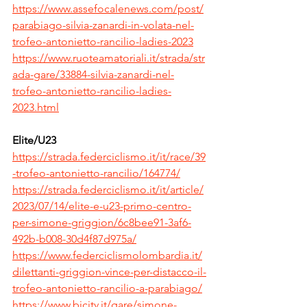
https://www.assefocalenews.com/post/
parabiago-silvia-zanardi-in-volata-nel-
trofeo-antonietto-rancilio-ladies-2023
https://www.ruoteamatoriali.it/strada/str
ada-gare/33884-silvia-zanardi-nel-
trofeo-antonietto-rancilio-ladies-
2023.html
Elite/U23
https://strada.federciclismo.it/it/race/39
-trofeo-antonietto-rancilio/164774/
https://strada.federciclismo.it/it/article/
2023/07/14/elite-e-u23-primo-centro-
per-simone-griggion/6c8bee91-3af6-
492b-b008-30d4f87d975a/
https://www.federciclismolombardia.it/
dilettanti-griggion-vince-per-distacco-il-
trofeo-antonietto-rancilio-a-parabiago/
https://www.bicitv.it/gare/simone-