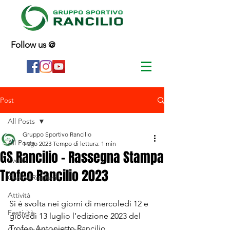
Follow us @
Post
All Posts
Gruppo Sportivo Rancilio
All Posts
1 ago 2023
Tempo di lettura: 1 min
GS Rancilio - Rassegna Stampa
Eventi
Trofeo Rancilio 2023
Gare e Risultati
Attività
Si è svolta nei giorni di mercoledì 12 e 
Festività
giovedì 13 luglio l’edizione 2023 del 
Trofeo Antonietto Rancilio.