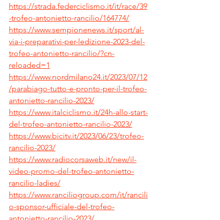
https://strada.federciclismo.it/it/race/39
-trofeo-antonietto-rancilio/164774/
https://www.sempionenews.it/sport/al-
via-i-preparativi-per-ledizione-2023-del-
trofeo-antonietto-rancilio/?cn-
reloaded=1
https://www.nordmilano24.it/2023/07/12
/parabiago-tutto-e-pronto-per-il-trofeo-
antonietto-rancilio-2023/
https://www.italciclismo.it/24h-allo-start-
del-trofeo-antonietto-rancilio-2023/
https://www.bicitv.it/2023/06/23/trofeo-
rancilio-2023/
https://www.radiocorsaweb.it/new/il-
video-promo-del-trofeo-antonietto-
rancilio-ladies/
https://www.ranciliogroup.com/it/rancili
o-sponsor-ufficiale-del-trofeo-
antonietto-rancilio-2023/