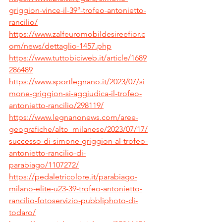
griggion-vince-il-39°-trofeo-antonietto-
rancilio/
https://www.zalfeuromobildesireefior.c
om/news/dettaglio-1457.php
https://www.tuttobiciweb.it/article/1689
286489
https://www.sportlegnano.it/2023/07/si
mone-griggion-si-aggiudica-il-trofeo-
antonietto-rancilio/298119/
https://www.legnanonews.com/aree-
geografiche/alto_milanese/2023/07/17/
successo-di-simone-griggion-al-trofeo-
antonietto-rancilio-di-
parabiago/1107272/
https://pedaletricolore.it/parabiago-
milano-elite-u23-39-trofeo-antonietto-
rancilio-fotoservizio-pubbliphoto-di-
todaro/