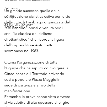
Giornata Internazionale
Partneship
Un grande successo quella della 
5x1000
competizione ciclistica estiva per le vie 
della città di Parabiago organizzata dal 
GS Rancilio 50'story
“GS Rancilio”
 ormai divenuta negli 
anni "la
classica del ciclismo 
dilettantistico" che ricorda la figura 
dell’imprenditore Antonietto 
scomparso nel 1983.
Ottima l'organizzazione di tutta 
l'Equipe che ha saputo coinvolgere la 
Cittadinanza e il Territorio arrivando 
così a popolare Piazza Maggiolini, 
sede di partenza e arrivo della 
manifestazione.
Entrambe le prove hanno visto davvero 
al via atleti/e di alto spessore che, giro 