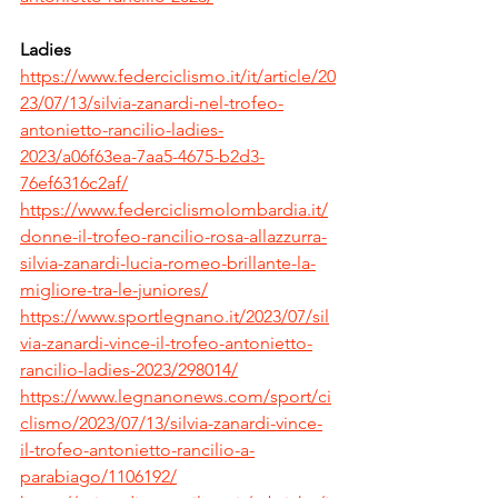
Ladies 
https://www.federciclismo.it/it/article/20
23/07/13/silvia-zanardi-nel-trofeo-
antonietto-rancilio-ladies-
2023/a06f63ea-7aa5-4675-b2d3-
76ef6316c2af/
https://www.federciclismolombardia.it/
donne-il-trofeo-rancilio-rosa-allazzurra-
silvia-zanardi-lucia-romeo-brillante-la-
migliore-tra-le-juniores/
https://www.sportlegnano.it/2023/07/sil
via-zanardi-vince-il-trofeo-antonietto-
rancilio-ladies-2023/298014/
https://www.legnanonews.com/sport/ci
clismo/2023/07/13/silvia-zanardi-vince-
il-trofeo-antonietto-rancilio-a-
parabiago/1106192/