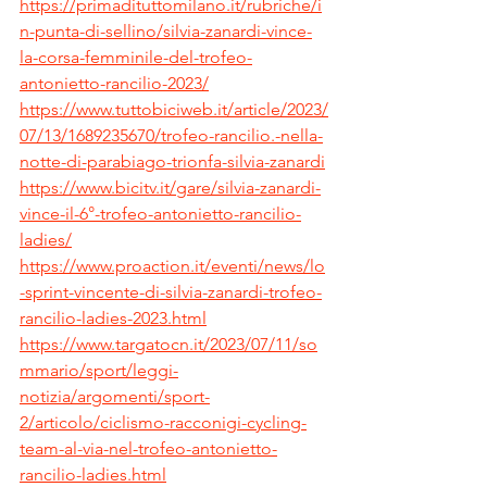
https://primadituttomilano.it/rubriche/i
n-punta-di-sellino/silvia-zanardi-vince-
la-corsa-femminile-del-trofeo-
antonietto-rancilio-2023/
https://www.tuttobiciweb.it/article/2023/
07/13/1689235670/trofeo-rancilio.-nella-
notte-di-parabiago-trionfa-silvia-zanardi
https://www.bicitv.it/gare/silvia-zanardi-
vince-il-6°-trofeo-antonietto-rancilio-
ladies/
https://www.proaction.it/eventi/news/lo
-sprint-vincente-di-silvia-zanardi-trofeo-
rancilio-ladies-2023.html
https://www.targatocn.it/2023/07/11/so
mmario/sport/leggi-
notizia/argomenti/sport-
2/articolo/ciclismo-racconigi-cycling-
team-al-via-nel-trofeo-antonietto-
rancilio-ladies.html