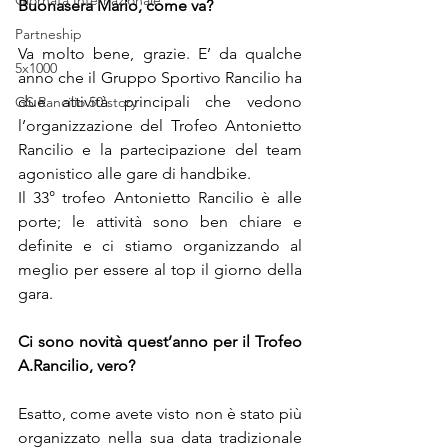
Giornata Internazionale
Buonasera Mario, come va?
Partneship
Va molto bene, grazie. E’ da qualche 
5x1000
anno che il Gruppo Sportivo Rancilio ha 
due attività principali che vedono 
GS Rancilio 50'story
l’organizzazione del Trofeo Antonietto 
Rancilio e la partecipazione del team 
agonistico alle gare di handbike.
Il 33° trofeo Antonietto Rancilio è alle 
porte; le attività sono ben chiare e 
definite e ci stiamo organizzando al 
meglio per essere al top il giorno della 
gara. 
Ci sono novità quest’anno per il Trofeo 
A.Rancilio, vero?
Esatto, come avete visto non è stato più 
organizzato nella sua data tradizionale 