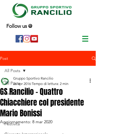
Follow us @
Post
All Posts
Gruppo Sportivo Rancilio
All Posts
26 apr 2016
Tempo di lettura: 2 min
GS Rancilio - Quattro
Eventi
Chiacchiere col presidente
Gare e Risultati
Mario Bonissi
Attività
Aggiornamento:
8 mar 2020
Festività