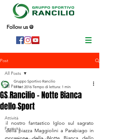
Follow us @
Post
All Posts
Gruppo Sportivo Rancilio
All Posts
17 set 2016
Tempo di lettura: 1 min
GS Rancilio - Notte Bianca
Eventi
dello Sport
Gare e Risultati
Attività
il nostro fantastico Igloo sul sagrato 
Festività
della piazza Maggiolini a Parabiago in 
occasione della Notte Bianca dello 