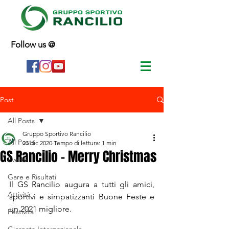
Follow us @
Post
All Posts
Gruppo Sportivo Rancilio
All Posts
23 dic 2020
Tempo di lettura: 1 min
GS Rancilio - Merry Christmas
Eventi
Gare e Risultati
Il GS Rancilio augura a tutti gli amici, 
Attività
sportivi e simpatizzanti Buone Feste e 
un 2021 migliore.
Festività