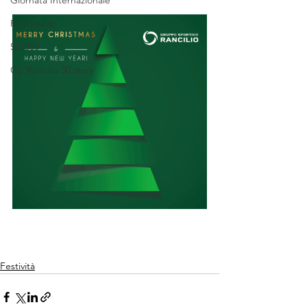
Giornata Internazionale
Partneship
5x1000
GS Rancilio 50'story
Festività