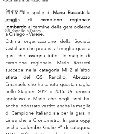
Giornata Internazionale
Partneship
Torna sulle spalle di 
Mario Rossetti 
la 
maglia di 
campione regionale 
5x1000
lombardo
 al termine della gara odierna 
GS Rancilio 50'story
a Cislago - Varese.
Ottima organizzazione della Società 
Cistellum che prepara al meglio questa 
gara che assegna tutte  le maglie di 
campione regionale. Mario Rossetti 
succede nella categoria MH2 all'altro 
atleta del GS Rancilio, Abruzzo 
Emanuele che ha tenuto questa maglia 
nelle Stagioni 2014 e 2015. Un grosso 
applauso a Mario che negli anni ha  
anche indossato vestito anche la maglia 
di Campione Italiano sia per la gara in 
Linea che a Cronometro. In gara oggi 
anche Colombo Giulio 9° di categoria 