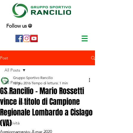
Follow us @
Post
All Posts
Gruppo Sportivo Rancilio
All Posts
12 giu 2016
Tempo di lettura: 1 min
GS Rancilio - Mario Rossetti
Eventi
vince il titolo di Campione
Gare e Risultati
Regionale Lombardo a Cislago
Attività
(VA)
Festività
Aggiornamento:
8 mar 2020