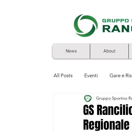
News
About
All Posts
Eventi
Gare e Ris
Gruppo Sportivo Ra
5x1000
GS Rancilio 50'sto
GS Rancili
Regionale 