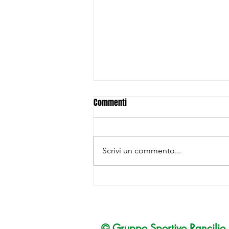
Commenti
Scrivi un commento...
GS Rancilio e Officina Rancilio
1926: la chiusura della stagione
2024
© Gruppo
Sportivo Rancilio