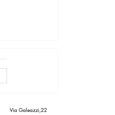
ncilio – 3 piazzamenti nella
0 alla prova di handbike di
o Emilia!!
Via Galeazzi,22