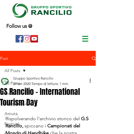
Follow us @
Post
All Posts
Gruppo Sportivo Rancilio
All Posts
27 set 2020
Tempo di lettura: 1 min
GS Rancilio - International
Eventi
Tourism Day
Gare e Risultati
Attività
Rispolverando l’archivio storico del 
G.S 
Festività
Rancilio,
 spiccano i 
Campionati del 
Mondo di Handbike
 che la nostra 