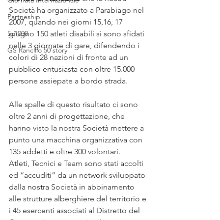
Giornata Internazionale
Società ha organizzato a Parabiago nel 
Partneship
2007, quando nei giorni 15,16, 17 
5x1000
giugno 150 atleti disabili si sono sfidati 
nelle 3 giornate di gare, difendendo i 
GS Rancilio 50'story
colori di 28 nazioni di fronte ad un 
pubblico entusiasta con oltre 15.000 
persone assiepate a bordo strada.
Alle spalle di questo risultato ci sono 
oltre 2 anni di progettazione, che 
hanno visto la nostra Società mettere a 
punto una macchina organizzativa con 
135 addetti e oltre 300 volontari.
Atleti, Tecnici e Team sono stati accolti 
ed “accuditi” da un network sviluppato 
dalla nostra Società in abbinamento 
alle strutture alberghiere del territorio e 
i 45 esercenti associati al Distretto del 