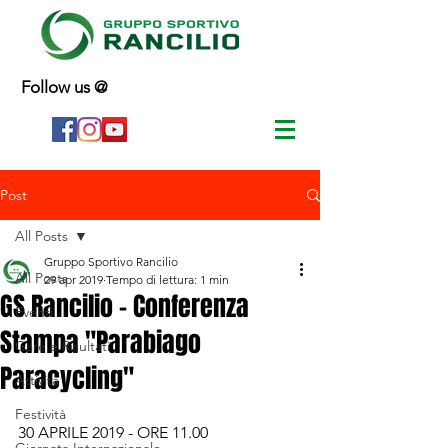
Follow us @
Post
All Posts
Gruppo Sportivo Rancilio
All Posts
29 apr 2019
Tempo di lettura: 1 min
GS Rancilio - Conferenza
Eventi
Stampa "Parabiago
Gare e Risultati
Paracycling"
Attività
Festività
30 APRILE 2019 - ORE 11.00