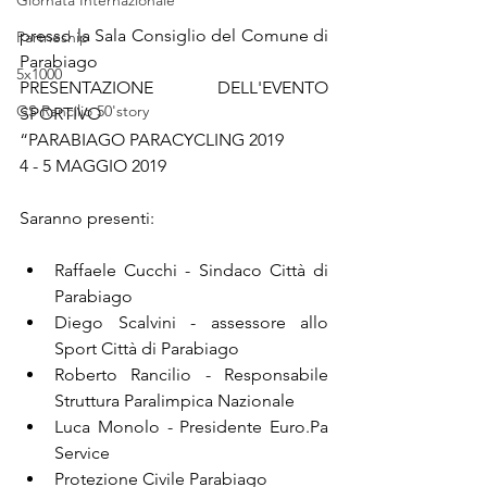
Giornata Internazionale
presso la Sala Consiglio del Comune di 
Partneship
Parabiago
5x1000
PRESENTAZIONE DELL'EVENTO 
GS Rancilio 50'story
SPORTIVO
“PARABIAGO PARACYCLING 2019
4 - 5 MAGGIO 2019
Saranno presenti:
Raffaele Cucchi - Sindaco Città di 
Parabiago
Diego Scalvini - assessore allo 
Sport Città di Parabiago
Roberto Rancilio - Responsabile 
Struttura Paralimpica Nazionale
Luca Monolo - Presidente Euro.Pa 
Service
Protezione Civile Parabiago