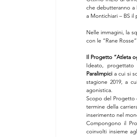
che debutteranno a 
a Montichiari – BS i
Nelle immagini, la sq
con le “Rane Rosse” s
Il Progetto “Atleta 
Ideato, progettato
Paralimpici
 a cui si 
stagione 2019, a cui 
agonistica.
Scopo del Progetto è 
termine della carrier
inserimento nel mond
Compongono il Proge
coinvolti insieme ag