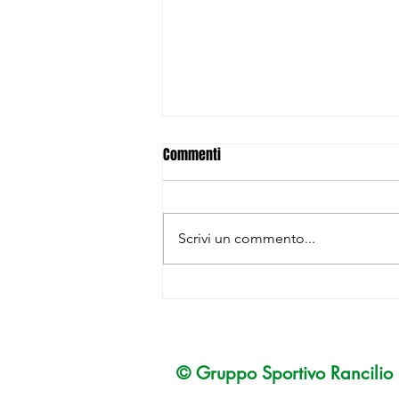
Commenti
Scrivi un commento...
GS Rancilio ottimo successo per
la serata “DIETRO LE QUINTE DELLO
SPORT”
© Gruppo
Sportivo Rancilio