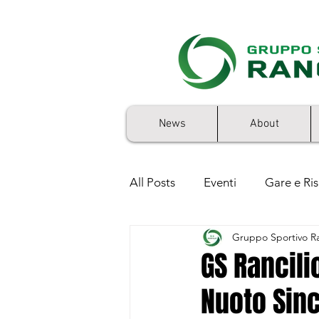
News
About
All Posts
Eventi
Gare e Ris
Gruppo Sportivo Ra
5x1000
GS Rancilio 50'sto
GS Rancili
Nuoto Sinc