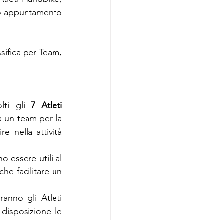
mo appuntamento 
sifica per Team, 
lti gli 
7 Atleti 
a un team per la 
e nella attività 
 essere utili al 
he facilitare un 
nno gli Atleti 
disposizione le 