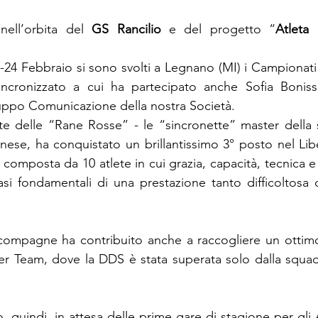
ell’orbita del 
GS Rancilio
 e del progetto “
Atleta 
4 Febbraio si sono svolti a Legnano (MI) i Campionati It
ncronizzato a cui ha partecipato anche Sofia Boniss
po Comunicazione della nostra Società.
ete delle “Rane Rosse” - le “sincronette” master della s
nese, ha conquistato un brillantissimo 3° posto nel Li
composta da 10 atlete in cui grazia, capacità, tecnica 
si fondamentali di una prestazione tanto difficoltosa 
 compagne ha contribuito anche a raccogliere un ottimo
per Team, dove la DDS è stata superata solo dalla squad
, quindi, in attesa delle prime gare di stagione per gli 