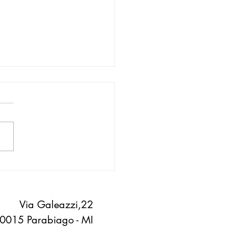
ncilio e Officina Rancilio
 la chiusura della stagione
Via Galeazzi,22
0015 Parabiago - MI