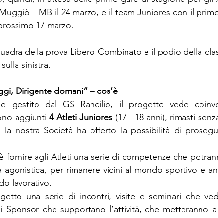
Muggiò – MB il 24 marzo, e il team Juniores con il pri
l prossimo 17 marzo.
uadra della prova Libero Combinato e il podio della clas
ulla sinistra.
oggi, Dirigente domani” – cos’è
 e gestito dal GS Rancilio, il progetto vede coinvo
sono aggiunti 
4 Atleti Juniores
 (17 - 18 anni), rimasti senz
la nostra Società ha offerto la possibilità di proseguir
fornire agli Atleti una serie di competenze che potranno
a agonistica, per rimanere vicini al mondo sportivo e anc
o lavorativo.
tto una serie di incontri, visite e seminari che vedra
li Sponsor che supportano l’attività, che metteranno a 