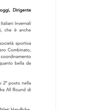
oggi, Dirigente 
aliani Invernali 
i, che è anche 
ocietà sportiva 
bero Combinato, 
e coordinamento 
quanto bella da 
 2° posto nella 
ra All Round di 
Atleti Handbike, 