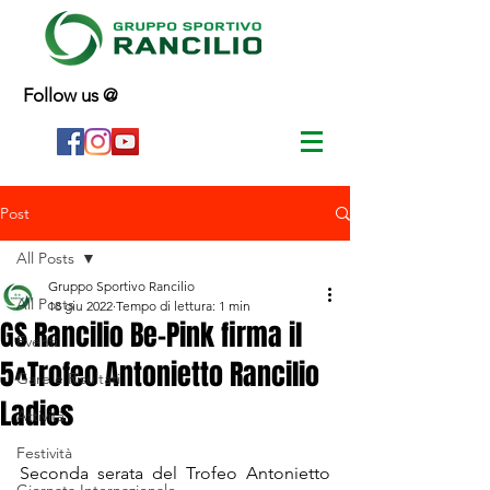
Follow us @
Post
All Posts
Gruppo Sportivo Rancilio
All Posts
18 giu 2022
Tempo di lettura: 1 min
GS Rancilio Be-Pink firma il
Eventi
5^Trofeo Antonietto Rancilio
Gare e Risultati
Ladies
Attività
Festività
Seconda serata del Trofeo Antonietto 