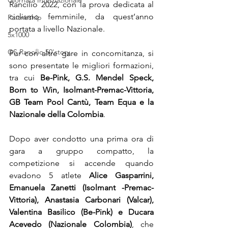
Giornata Internazionale
Rancilio 2022, con la prova dedicata al 
ciclismo femminile, da quest’anno 
Partneship
portata a livello Nazionale.
5x1000
GS Rancilio 50'story
Pur con altre gare in concomitanza, si 
sono presentate le migliori formazioni, 
tra cui 
Be-Pink, G.S. Mendel Speck, 
Born to Win, Isolmant-Premac-Vittoria, 
GB Team Pool Cantù, Team Equa e la 
Nazionale della Colombia
.
Dopo aver condotto una prima ora di 
gara a gruppo compatto, la 
competizione si accende quando 
evadono 5 atlete 
Alice Gasparrini, 
Emanuela Zanetti (Isolmant -Premac-
Vittoria), Anastasia Carbonari (Valcar), 
Valentina Basilico (Be-Pink) e Ducara 
Acevedo (Nazionale Colombia)
, che 