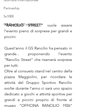
Giornata Internazionale
Partneship
5x1000
GS Rancilio 50'story
"RANCILIO STREET"
 vuole essere 
l'evento pieno di sorprese per grandi e 
piccini.
Quest'anno il GS Rancilio ha pensato in 
grande... proponendo l'evento 
"Rancilio Street" che riserverà sorprese 
per tutti.
Oltre al consueto stand nel centro della 
piazza Maggiolini, per ricordare le 
attività del Gruppo Sportivo Rancilio 
svolte durante l'anno ci sarà uno spazio 
dedicato a giochi e attività sportive per 
grandi e piccini proprio di fronte al 
museo "OFFICINA RANCILIO 1926" 