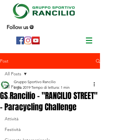
Follow us @
Post
All Posts
Gruppo Sportivo Rancilio
All Posts
6 giu 2019
Tempo di lettura: 1 min
GS Rancilio - "RANCILIO STREET"
Eventi
- Paracycling Challenge
Gare e Risultati
Attività
Festività