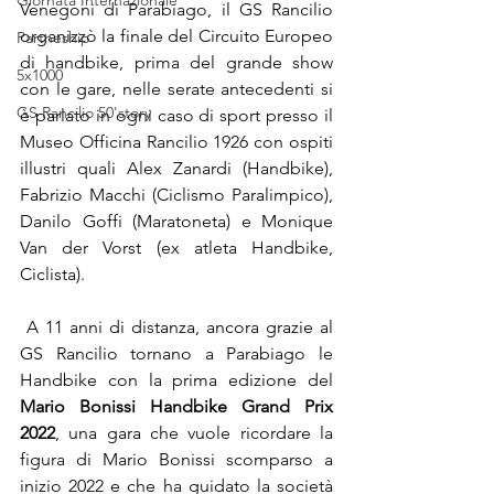
Giornata Internazionale
Venegoni di Parabiago, il GS Rancilio 
organizzò la finale del Circuito Europeo 
Partneship
di handbike, prima del grande show 
5x1000
con le gare, nelle serate antecedenti si 
GS Rancilio 50'story
è parlato in ogni caso di sport presso il 
Museo Officina Rancilio 1926 con ospiti 
illustri quali Alex Zanardi (Handbike), 
Fabrizio Macchi (Ciclismo Paralimpico), 
Danilo Goffi (Maratoneta) e Monique 
Van der Vorst (ex atleta Handbike, 
Ciclista). 
 A 11 anni di distanza, ancora grazie al 
GS Rancilio tornano a Parabiago le 
Handbike con la prima edizione del 
Mario Bonissi Handbike Grand Prix 
2022
, una gara che vuole ricordare la 
figura di Mario Bonissi scomparso a 
inizio 2022 e che ha guidato la società 