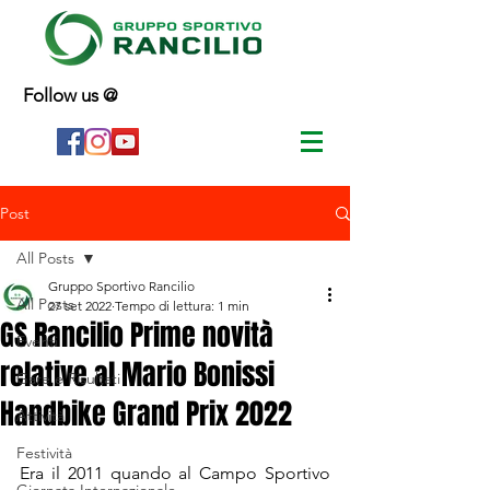
Follow us @
Post
All Posts
Gruppo Sportivo Rancilio
All Posts
27 set 2022
Tempo di lettura: 1 min
GS Rancilio Prime novità
Eventi
relative al Mario Bonissi
Gare e Risultati
Handbike Grand Prix 2022
Attività
Festività
Era il 2011 quando al Campo Sportivo 