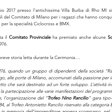
o 2017 presso l'antichissima Villa Burba di Rho MI si 
li del Comitato di Milano per i ragazzi che hanno conquist
 per la specialità Ciclocross e BMX. 
a il 
Comitato Provinciale
 ha premiato anche alcune 
So
976.
breve storia letta durante la Cerimonia....
1976, quando un gruppo di dipendenti della società “Ra
go, alle porte di Milano, accomunati dalla passione per il 
o che sarà destinato ad un forte sviluppo. L’attività iniz
 la partecipazione alle varie manifestazioni del programma
e, l’organizzazione del “
Trofeo Nino Rancilio
” gara tipo-
84, al Trofeo Antonietto Rancilio riservato alla categoria E
a in memoria dell’imprenditore appena scomparso, nel 2