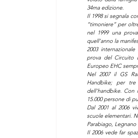
34ma edizione.
Il 1998 si segnala c
“timoniere” per olt
nel 1999 una prova 
quell’anno la manife
2003 internazionale 
prova del Circuito
Europeo EHC sempre
Nel 2007 il GS Ran
Handbike; per tre 
dell'handbike. Con i
15.000 persone di pu
Dal 2001 al 2006 vive
scuole elementari. Nel
Parabiago, Legnano e
Il 2006 vede far spaz