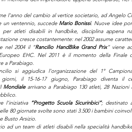
ome l’anno del cambio al vertice societario, ad Angelo Cr
re un ventennio, succede 
Mario Bonissi
. Nuove idee port
per atleti disabili in handbike, disciplina appena nat
stazione cresce costantemente: nel 2002 assume carattere
e nel 2004 il “
Rancilio HandBike Grand Prix
” viene ac
 Europeo EHC. Nel 2011 è il momento della Finale d
 a Parabiago.
cilio si aggiudica l’organizzazione del 1° Campion
giorni, il 15-16-17 giugno, Parabiago diventa il c
l 
Mondiale 
arrivano a Parabiago 130 atleti, 28 Nazioni 
bblico.
 l’iniziativa 
“Progetto Scuola Sicurinbici”
; destinato a
le 80 giornate svolte sono stati 3.500 i bambini coinvolti, 
 Busto Arsizio.
io ad un team di atleti disabili nella specialità handbike