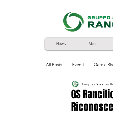
News
About
All Posts
Eventi
Gare e Ris
Gruppo Sportivo Ra
5x1000
GS Rancilio 50'sto
GS Rancili
Riconosce